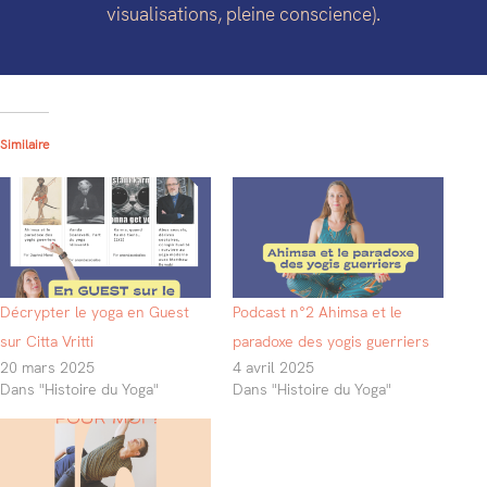
visualisations, pleine conscience).
Similaire
Décrypter le yoga en Guest
Podcast n°2 Ahimsa et le
sur Citta Vritti
paradoxe des yogis guerriers
20 mars 2025
4 avril 2025
Dans "Histoire du Yoga"
Dans "Histoire du Yoga"