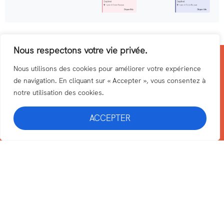
Nous respectons votre vie privée.
Nous utilisons des cookies pour améliorer votre expérience
Important
: les places sont limitées pour
de navigation. En cliquant sur « Accepter », vous consentez à
notre utilisation des cookies.
garantir des petits groupes de qualité.
Si vous ne pouvez pas venir, merci
ACCEPTER
d’
annuler au moins la veille
: en ne venant
pas sans prévenir, vous empêchez
quelqu’un d’autre de profiter de l’offre. Au
plaisir de vous retrouver sur le tapis 🙂