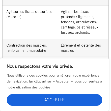
Agit sur les tissus de surface
Agit sur les tissus
(Muscles)
profonds : ligaments,
tendons, articulations,
cartilage, os et réseaux
fasciaux profonds.
Contraction des muscles,
Étirement et détente des
renforcement musculaire
muscles
Asthanga, Vinyasa, Flow
Hatha yoga, Yin yoga, Yoga
Nous respectons votre vie privée.
Nidra
Nous utilisons des cookies pour améliorer votre expérience
de navigation. En cliquant sur « Accepter », vous consentez à
Postures effectuées
Postures tenues longtemps
rapidement
notre utilisation des cookies.
ACCEPTER
Mouvement
Immobilité (postures
(enchaînements), Danse
statiques)