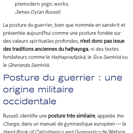
premodern yogic works.
James Dylan Russell
La posture du guerrier, bien que nommée en sanskrit et
présentée aujourd’hui comme une posture fondée sur
des valeurs spirituelles profondes,
n’est donc pas issue
des traditions anciennes du haṭhayoga
, ni des textes
fondateurs comme le
Haṭhapradīpikā
, le
Śiva Saṃhitā
ou
le
Gheraṇḍa Saṃhitā
.
Posture du guerrier : une
origine militaire
occidentale
Russell identifie une
posture très similaire
, appelée
the
Charge
, dans un manuel de gymnastique européen — le
Hand-Book of Callisthenics and Gymnastics
de Watson,