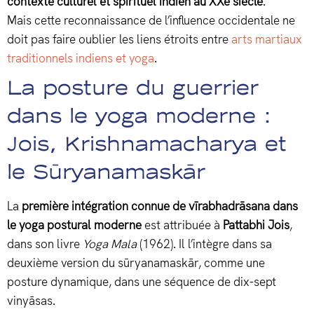
contexte culturel et spirituel indien au XXe siècle
.
Mais cette reconnaissance de l’influence occidentale ne
doit pas faire oublier les liens étroits entre
arts martiaux
traditionnels indiens et yoga
.
La posture du guerrier
dans le yoga moderne :
Jois, Krishnamacharya et
le Sūryanamaskār
La
première intégration connue de vīrabhadrāsana dans
le yoga postural moderne
est attribuée à
Pattabhi Jois
,
dans son livre
Yoga Mala
(1962). Il l’intègre dans sa
deuxième version du sūryanamaskār, comme une
posture dynamique, dans une séquence de dix-sept
vinyāsas.