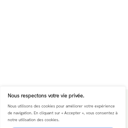
Nous respectons votre vie privée.
Nous utilisons des cookies pour améliorer votre expérience
de navigation. En cliquant sur « Accepter », vous consentez à
Inclusive Yoga – Centre de yoga 17 rue de Nuits, Lyon Croix-Rousse.
notre utilisation des cookies.
Yoga Lyon 4, Yin yoga, Ashtanga, Yoga enfants, Vinyasa Lyon 4