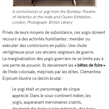
A contortionist or yogi from the Bombay Theatre
of Varieties at the India and Ceylon Exhibition,
London, Photograph. British Library
Privés de leurs moyens de subsistance, ces yogis doivent
recourir à des activités humiliantes : mendier ou
exécuter des contorsions en public. Une chute
vertigineuse pour ces anciens seigneurs de guerre.
La marginalisation des yogis guerriers ne se limite pas à
une perte de pouvoir. Ils deviennent les
«
bêtes de foire »
de l’Inde coloniale, méprisés par les élites. Clémentine
Erpicum illustre ce déclin brutal :
Le yogi était un personnage de cirque
apprécié. Dans le sous-continent indien, les
yogis, auparavant mercenaires craints,
devinrent des bons-à-rien méprisés, des hors-